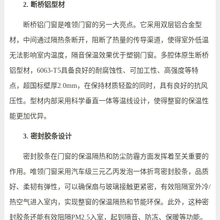
2. 断桥铝型材
断桥铝门窗是唯领门窗的另一大亮点。它采用双层铝合金型
材，中间通过隔热条断开，阻断了热量的传导渠道，使得室外低温
无法影响室内温度，隔音保温效果优于塑钢门窗。多腔体原生断桥
铝型材，
6063-T5具备
良好的耐腐蚀性、可加工性、高强度
等特
点，
超国标壁厚
2.0mm，在保持材质轻盈的同时，具有良好的抗风
压性。型材内部采用科学垂直一体等温线设计，使得整窗的保温性
能更加优异。
3. 密封胶条设计
密封胶条在门窗的保温隔热和防尘防霾方面发挥着至关重要的
作用。唯领门窗采用汽车级三元乙丙发泡一体折弯密封胶条，品质
好、柔韧有弹性，可以确保扇与玻璃接触更紧密，有效阻隔室外冷
/
热空气进入室内，实现整窗的保温隔热和节能环保。此外，这种密
封胶条还能有效阻隔PM2.5入室，起到隔音、防冻、保暖等功能。