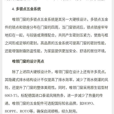
4. 多锁点五金系统
唯领门窗的多锁点五金系统是其另一大硬核设计。多锁点五金
件的锁点和锁座分布在门窗的四周，当门窗锁闭后，锁点锁座牢牢
地扣在一起，与铰链或滑撑配合，共同产生密封压紧力，使扇与框
之间形成足够的密封。
高品质的五金系统可
提高门窗的密封性能，
还
能
增强耐撬防盗性能，为家庭提供更加安全、舒适的居住环境。
唯领门窗的设计亮点
除了上述四大硬核设计外，唯领门窗在设计上还有许多亮点。
其隐藏式排水结构设计不仅提高了排水效率，减少了雨水倒灌的风
险，还提升了门窗的整体美观性。同时，唯领门窗采用原生铝型材
6063-T5
，标配德国进口泰诺风隔热条，进一步减少了热量的传
递。唯领门窗的五金配件
可
选
配
国际知名品牌，如
HOPO、
HOPPE、ROTO等，确保启闭顺畅，经久耐用。